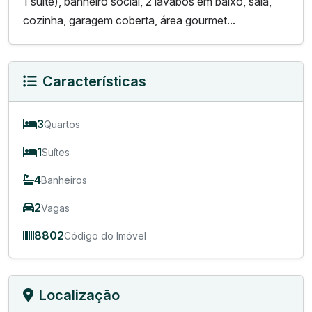
1 suíte), banheiro social, 2 lavabos em baixo, sala,
cozinha, garagem coberta, área gourmet...
Características
3
Quartos
1
Suítes
4
Banheiros
2
Vagas
8802
Código do Imóvel
Localização