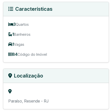
Características
3
Quartos
1
Banheiros
1
Vagas
84
Código do Imóvel
Localização
Paraíso, Resende - RJ