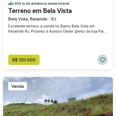
a 952 m de distância deste imóvel
Terreno em Bela Vista
Bela Vista, Resende - RJ
Excelente terreno a venda no Bairro Bela Vista em
Resende RJ. Próximo a Acesso Oeste (perto da loja Pais
e Filhos). Bem localizado e praticamente plano, medindo
360m². Medindo 12 de frente e 30 de lados.
Documentação ok, registrado e escriturado. Podendo ser
financiado pela caixa econômica federal. Pronto para
construir. Venha conhecer!
R$ 120.000
Venda