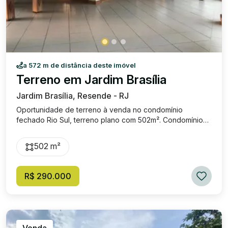
a 572 m de distância deste imóvel
Terreno em Jardim Brasília
Jardim Brasília, Resende - RJ
Oportunidade de terreno à venda no condomínio
fechado Rio Sul, terreno plano com 502m². Condomínio
fechado Rio Sul, que oferece área de lazer completa,
com churrasqueira, piscina, salão de festas e espaço de
502 m²
jogos. Venda: R$ 290.000,00, valor do condomínio: R$
1.200,00.
R$ 290.000
Venda