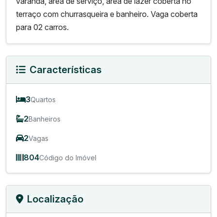
varanda, área de serviço, área de lazer coberta no
terraço com churrasqueira e banheiro. Vaga coberta
para 02 carros.
Características
3
Quartos
2
Banheiros
2
Vagas
804
Código do Imóvel
Localização