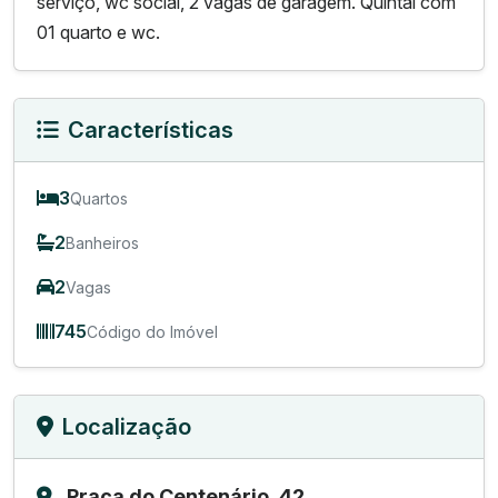
serviço, wc social, 2 vagas de garagem. Quintal com
01 quarto e wc.
Características
3
Quartos
2
Banheiros
2
Vagas
745
Código do Imóvel
Localização
Praça do Centenário, 42