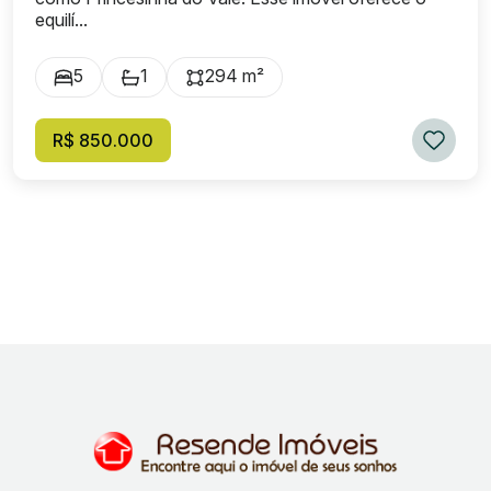
equilí...
5
1
294 m²
R$ 850.000