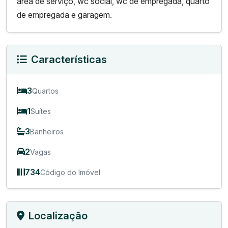
área de serviço, wc social, wc de empregada, quarto
de empregada e garagem.
Características
3
Quartos
1
Suítes
3
Banheiros
2
Vagas
734
Código do Imóvel
Localização