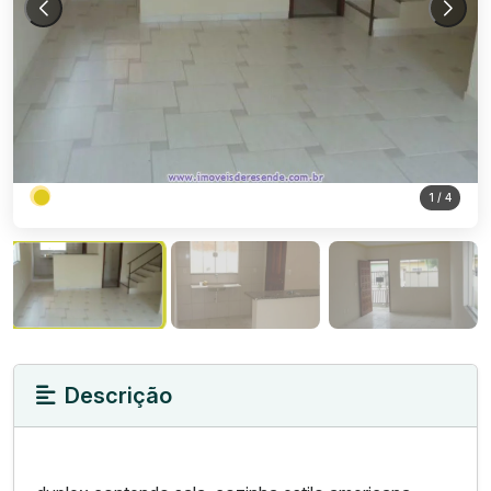
1
/ 4
Descrição