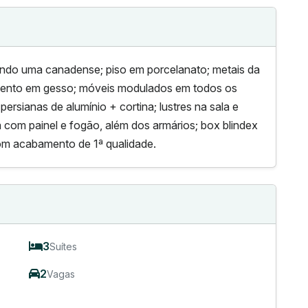
sendo uma canadense; piso em porcelanato; metais da
xamento em gesso; móveis modulados em todos os
rsianas de alumínio + cortina; lustres na sala e
 com painel e fogão, além dos armários; box blindex
om acabamento de 1ª qualidade.
3
Suítes
2
Vagas