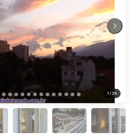
1
/ 29