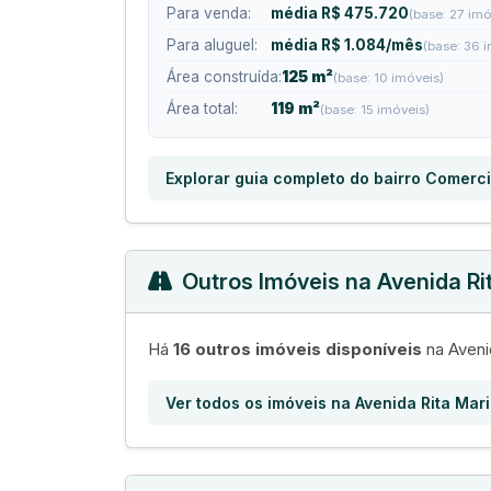
Para venda:
média R$ 475.720
(base: 27 imó
Para aluguel:
média R$ 1.084/mês
(base: 36 
Área construída:
125 m²
(base: 10 imóveis)
Área total:
119 m²
(base: 15 imóveis)
Explorar guia completo do bairro Comerci
Outros Imóveis na Avenida Ri
Há
16 outros imóveis disponíveis
na Aveni
Ver todos os imóveis na Avenida Rita Mar