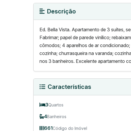
Descrição
Ed. Bella Vista. Apartamento de 3 suítes, 
Fabrimar; papel de parede vinílico; rebai
cômodos; 4 aparelhos de ar condicionado; pe
cozinha; churrasqueira na varanda; cozinha
nos 3 banheiros. Excelente apartamento c
Características
3
Quartos
4
Banheiros
661
Código do Imóvel