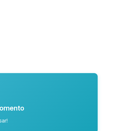
 momento
ar!