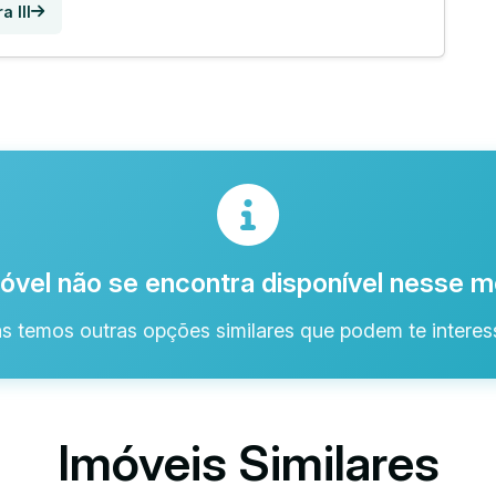
 III
óvel não se encontra disponível nesse
s temos outras opções similares que podem te interess
Imóveis Similares