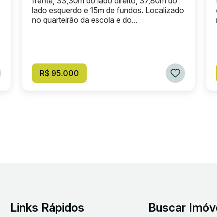
frente, 33,30m do lado direito, 37,80m do
lado esquerdo e 15m de fundos. Localizado
no quarteirão da escola e do...
R$ 95.000
Links Rápidos
Buscar Imóv