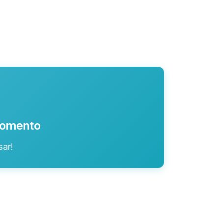
 momento
ar!