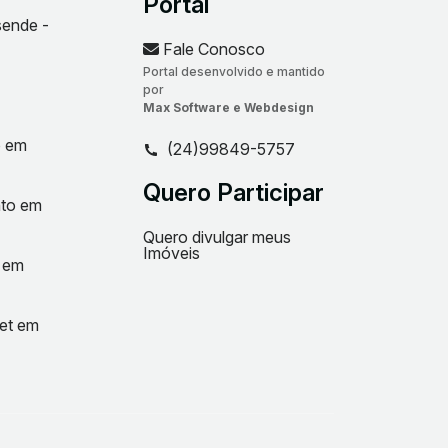
Portal
sende -
Fale Conosco
Portal desenvolvido e mantido
por
Max Software e Webdesign
o em
(24)99849-5757
Quero Participar
nto em
Quero divulgar meus
Imóveis
t em
net em