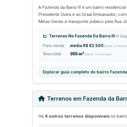
A Fazenda da Barra III é um bairro residenci
Presidente Dutra e ao Graal Embaixador, co
Minas Gerais e transporte público pela Rua J
Terrenos No Fazenda Da Barra III
(4 Dis
Para venda:
média R$ 82.500
(base: 4 imóve
Área total:
355 m²
(base: 4 imóveis)
Explorar guia completo do bairro Fazenda 
Terrenos em Fazenda da Barra
Há
4 outros terrenos disponíveis
no bairro