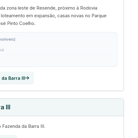
al da zona leste de Resende, próximo à Rodovia
m loteamento em expansão, casas novas no Parque
osé Pinto Coelho.
poníveis)
is)
da Barra III
 III
 Fazenda da Barra III.