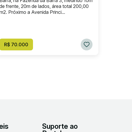
Barra, na Fazenda da Barra 3, medindo 10m
de frente, 20m de lados, área total 200,00
m2. Próximo a Avenida Princi...
R$ 70.000
eis
Suporte ao