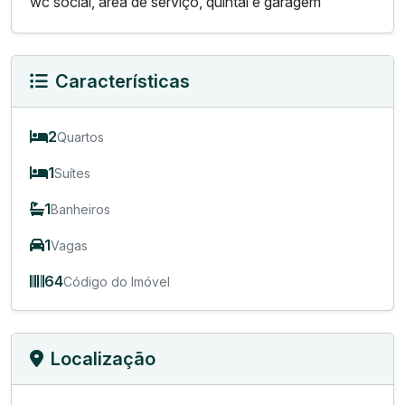
wc social, área de serviço, quintal e garagem
Características
2
Quartos
1
Suítes
1
Banheiros
1
Vagas
64
Código do Imóvel
Localização