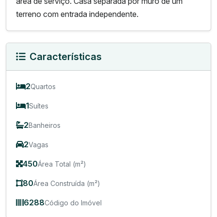
área de serviço. Casa separada por muro de um
terreno com entrada independente.
Características
2
Quartos
1
Suítes
2
Banheiros
2
Vagas
450
Área Total (m²)
80
Área Construída (m²)
6288
Código do Imóvel