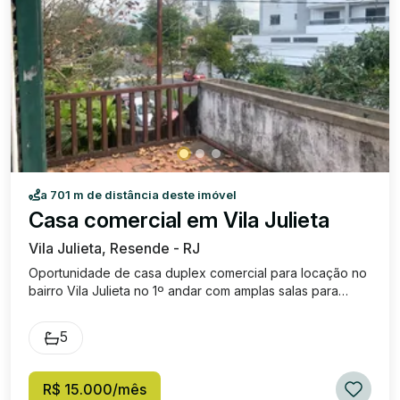
a 701 m de distância deste imóvel
Casa comercial em Vila Julieta
Vila Julieta, Resende - RJ
Oportunidade de casa duplex comercial para locação no
bairro Vila Julieta no 1º andar com amplas salas para
escritórios, salas de aula ou consultórios médicos, 04
banheiros sociais, área ampla com piscina, área ampla
5
verde com gramado. O segundo andar possui, salas
amplas com sacada, 02 banheiros sociais, sótão,
varandas. Excelente localização, próximo a diversos
R$ 15.000/mês
estabelecimentos comerciais, próximo ao Colégio Dom