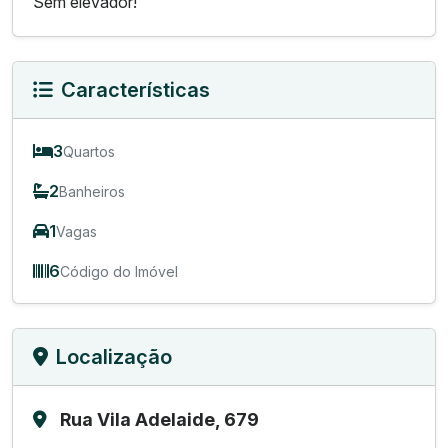
Sem elevador!
Características
3
Quartos
2
Banheiros
1
Vagas
6
Código do Imóvel
Localização
Rua Vila Adelaide, 679