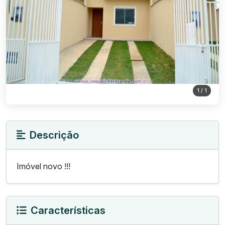
1
/ 1
Descrição
Imóvel novo !!!
Características