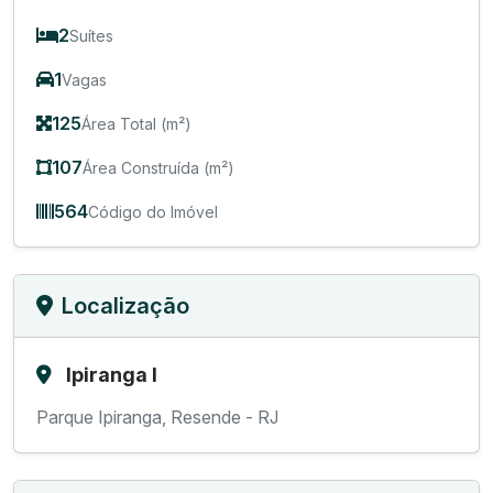
2
Suítes
1
Vagas
125
Área Total (m²)
107
Área Construída (m²)
564
Código do Imóvel
Localização
Ipiranga I
Parque Ipiranga, Resende - RJ