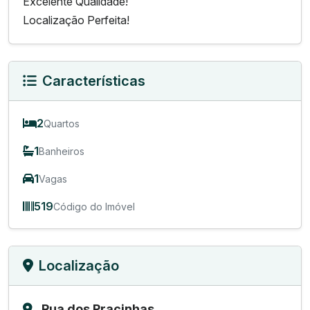
Excelente Qualidade!
Localização Perfeita!
Características
2
Quartos
1
Banheiros
1
Vagas
519
Código do Imóvel
Localização
Rua dos Pracinhas