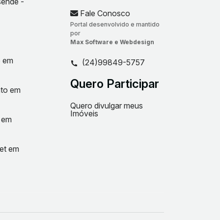
sende -
Fale Conosco
Portal desenvolvido e mantido
por
Max Software e Webdesign
o em
(24)99849-5757
Quero Participar
nto em
Quero divulgar meus
Imóveis
t em
net em