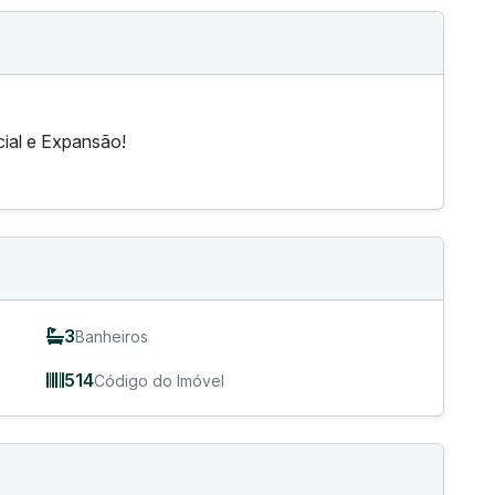
cial e Expansão!
3
Banheiros
514
Código do Imóvel