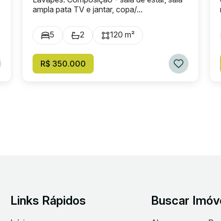
ampla pata TV e jantar, copa/...
5
2
120 m²
R$ 350.000
Links Rápidos
Buscar Imóv