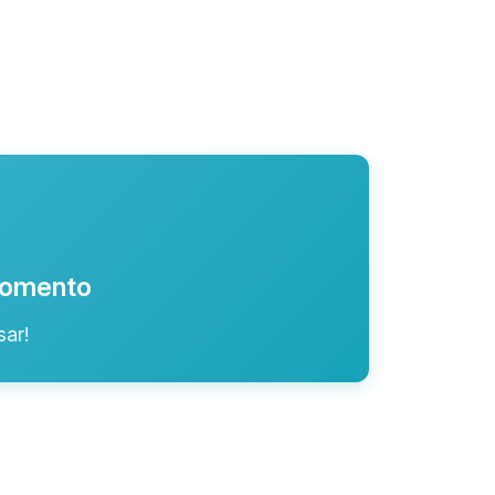
 momento
ar!