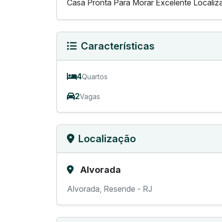
Casa Pronta Para Morar Excelente Localiz
Características
4
Quartos
2
Vagas
Localização
Alvorada
Alvorada, Resende - RJ