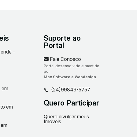
eis
Suporte ao
Portal
sende -
Fale Conosco
Portal desenvolvido e mantido
por
Max Software e Webdesign
o em
(24)99849-5757
Quero Participar
nto em
Quero divulgar meus
Imóveis
t em