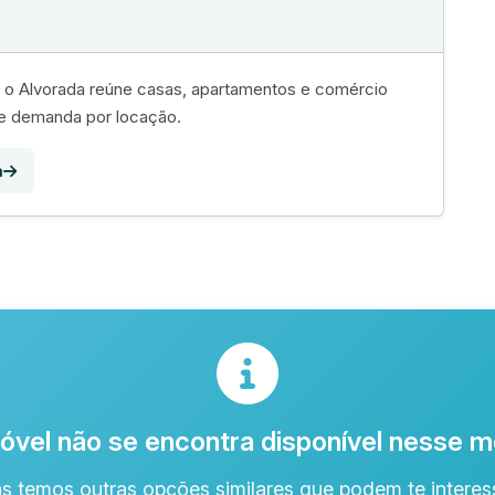
e, o Alvorada reúne casas, apartamentos e comércio
te demanda por locação.
a
óvel não se encontra disponível nesse
s temos outras opções similares que podem te interess