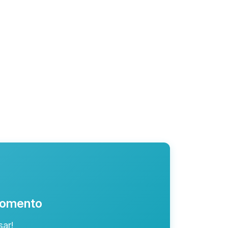
 momento
ar!