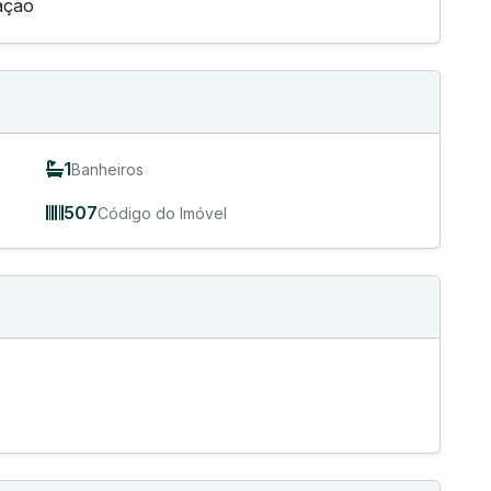
ação
1
Banheiros
507
Código do Imóvel