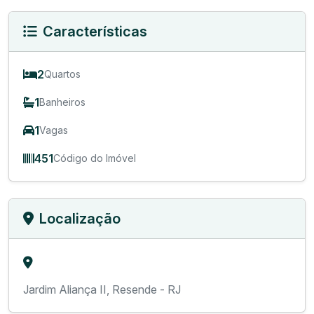
Características
2
Quartos
1
Banheiros
1
Vagas
451
Código do Imóvel
Localização
Jardim Aliança II, Resende - RJ