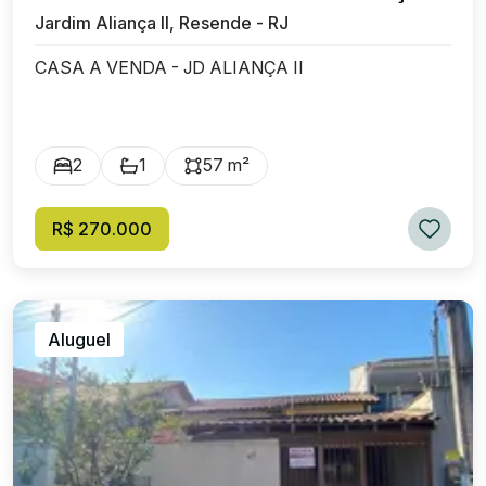
Jardim Aliança II, Resende - RJ
CASA A VENDA - JD ALIANÇA II
2
1
57 m²
R$ 270.000
Aluguel