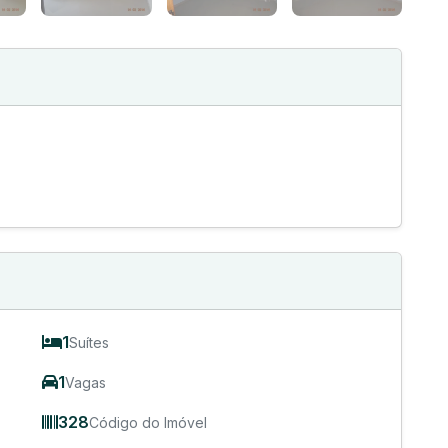
1
Suítes
1
Vagas
328
Código do Imóvel