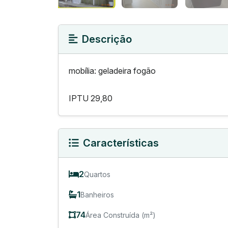
Descrição
mobília: geladeira fogão
IPTU 29,80
Características
2
Quartos
1
Banheiros
74
Área Construída (m²)