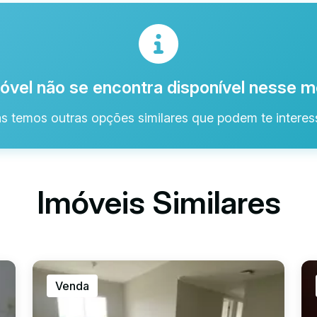
óvel não se encontra disponível nesse
s temos outras opções similares que podem te interess
Imóveis Similares
Venda