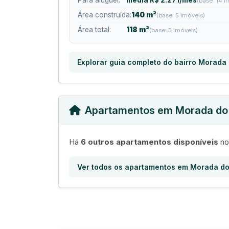
Para aluguel:
média R$ 2.271/mês
(base: 14 i
Área construída:
140 m²
(base: 5 imóveis)
Área total:
118 m²
(base: 5 imóveis)
Explorar guia completo do bairro Morada
Apartamentos em Morada do
Há
6 outros apartamentos disponíveis
no
Ver todos os apartamentos em Morada do