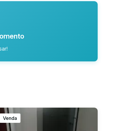
 momento
ar!
Venda