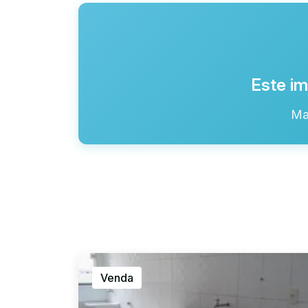
Este im
Ma
Venda