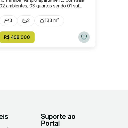
rio Paraíba. Amplo apartamento com sala
02 ambientes, 03 quartos sendo 01 suí...
3
2
133 m²
R$ 498.000
eis
Suporte ao
Portal