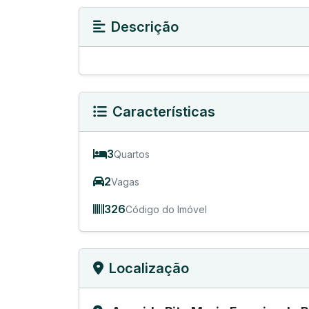
Descrição
Características
3
Quartos
2
Vagas
326
Código do Imóvel
Localização