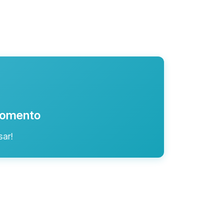
 momento
ar!