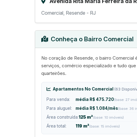
Avenida Rita Maria Ferreira da 
Comercial, Resende - RJ
Conheça o Bairro Comercial
No coração de Resende, o bairro Comercial é
serviços, comércio especializado e tudo qu
quarteirões.
Apartamentos No Comercial
(63 Disponív
Para venda:
média R$ 475.720
(base: 27 imó
Para aluguel:
média R$ 1.084/mês
(base: 36 
Área construída:
125 m²
(base: 10 imóveis)
Área total:
119 m²
(base: 15 imóveis)