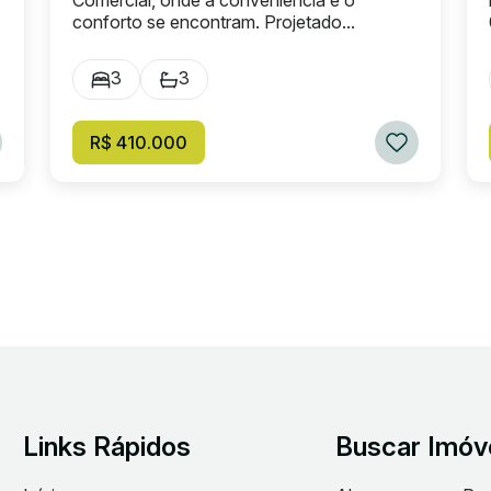
Comercial, onde a conveniência e o
conforto se encontram. Projetado...
3
3
R$ 410.000
Links Rápidos
Buscar Imóv