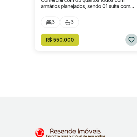
Comercial com 03 quartos todos com
armários planejados, sendo 01 suíte com...
3
3
R$ 550.000