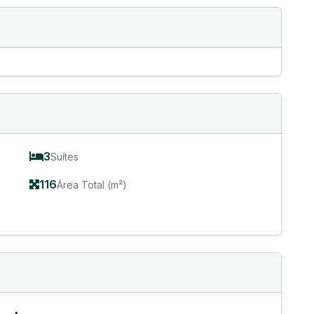
3
Suítes
116
Área Total (m²)