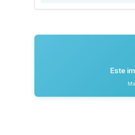
Este im
Ma