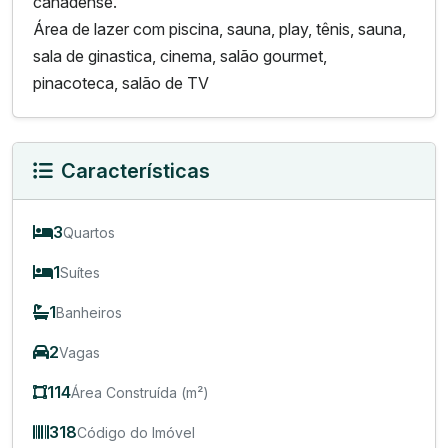
canadense.
Área de lazer com piscina, sauna, play, tênis, sauna,
sala de ginastica, cinema, salão gourmet,
pinacoteca, salão de TV
Características
3
Quartos
1
Suítes
1
Banheiros
2
Vagas
114
Área Construída (m²)
318
Código do Imóvel