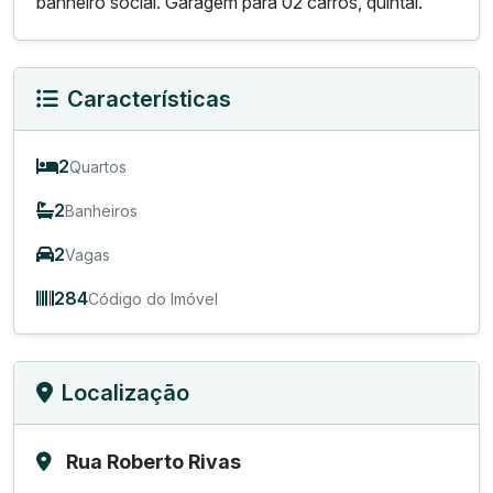
banheiro social. Garagem para 02 carros, quintal.
Características
2
Quartos
2
Banheiros
2
Vagas
284
Código do Imóvel
Localização
Rua Roberto Rivas