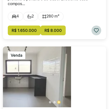
compos...
4
2
280 m²
R$ 1.650.000
R$ 8.000
Venda