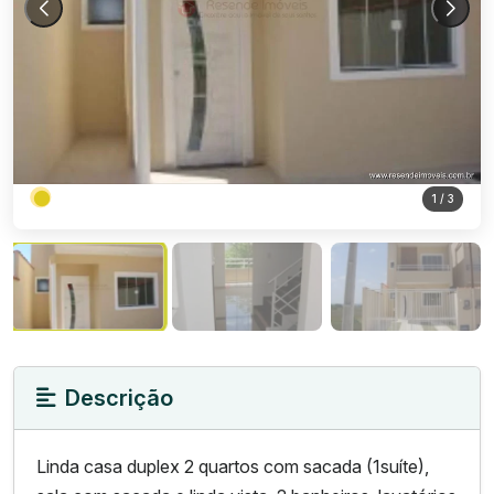
1
/ 3
Descrição
Linda casa duplex 2 quartos com sacada (1suíte),