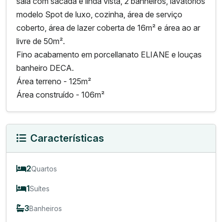
sala com sacada e linda vista, 2 banheiros, lavatórios
modelo Spot de luxo, cozinha, área de serviço
coberto, área de lazer coberta de 16m² e área ao ar
livre de 50m².
Fino acabamento em porcellanato ELIANE e louças
banheiro DECA.
Área terreno - 125m²
Área construído - 106m²
Características
2
Quartos
1
Suítes
3
Banheiros