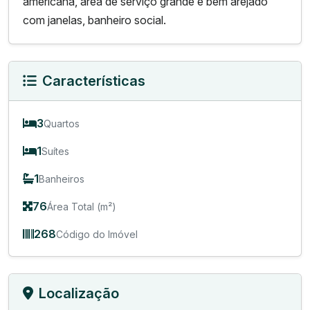
americana, área de serviço grande e bem arejado
com janelas, banheiro social.
Características
3
Quartos
1
Suítes
1
Banheiros
76
Área Total (m²)
268
Código do Imóvel
Localização