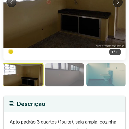
1
/ 11
Descrição
Apto padrão 3 quartos (1suíte), sala ampla, cozinha