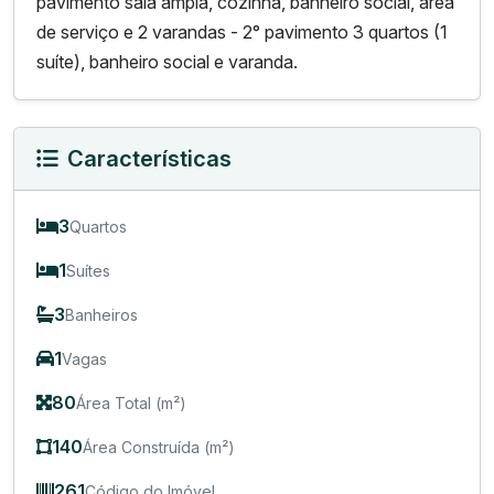
pavimento sala ampla, cozinha, banheiro social, área
de serviço e 2 varandas - 2° pavimento 3 quartos (1
suíte), banheiro social e varanda.
Características
3
Quartos
1
Suítes
3
Banheiros
1
Vagas
80
Área Total (m²)
140
Área Construída (m²)
261
Código do Imóvel