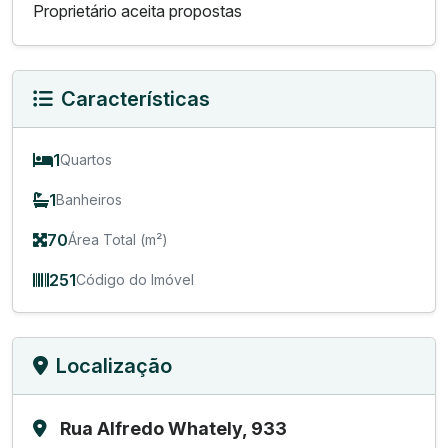
Proprietário aceita propostas
Características
1
Quartos
1
Banheiros
70
Área Total (m²)
251
Código do Imóvel
Localização
Rua Alfredo Whately, 933