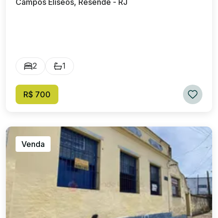
Campos Elíseos, Resende - RJ
2
1
R$ 700
Venda