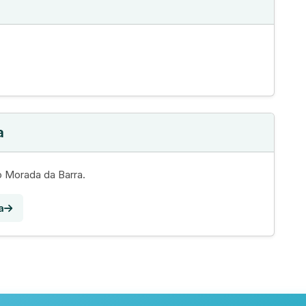
a
o Morada da Barra.
a