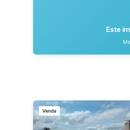
Este im
Ma
Venda