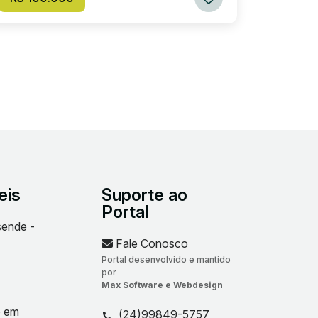
eis
Suporte ao
Portal
sende -
Fale Conosco
Portal desenvolvido e mantido
por
Max Software e Webdesign
o em
(24)99849-5757