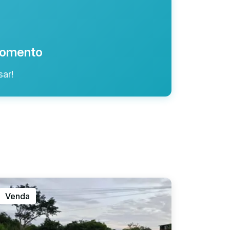
 momento
ar!
Venda