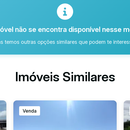
óvel não se encontra disponível nesse
s temos outras opções similares que podem te interess
Imóveis Similares
Venda