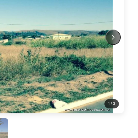
1
/ 3