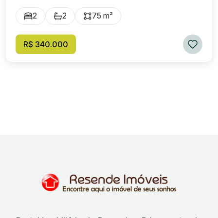
2
2
75 m²
R$ 340.000