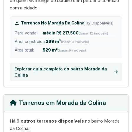
de quem vive longe do barulho sem perder a conexão
com a cidade.
Terrenos No Morada Da Colina
(12 Disponíveis)
Para venda:
média R$ 217.500
(base: 12 imóveis)
Área construída:
369 m²
(base: 3 imóveis)
Área total:
529 m²
(base: 9 imóveis)
Explorar guia completo do bairro Morada da
Colina
Terrenos em Morada da Colina
Há
9 outros terrenos disponíveis
no bairro Morada
da Colina.