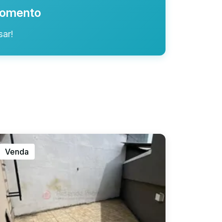
 momento
ar!
Venda