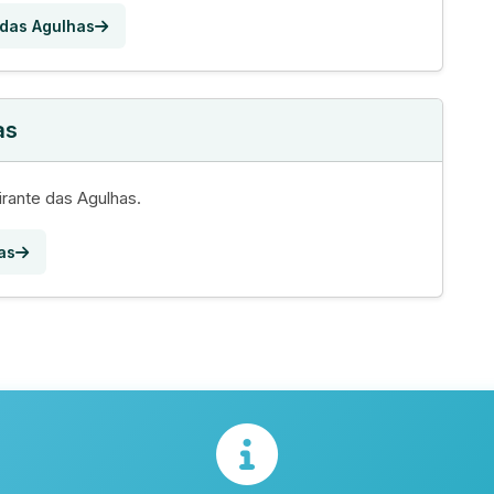
 das Agulhas
as
irante das Agulhas.
as