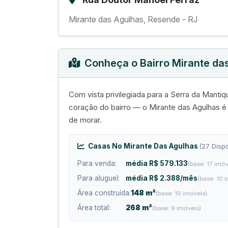
Mirante das Agulhas, Resende - RJ
Conheça o Bairro Mirante da
Com vista privilegiada para a Serra da Mantiqu
coração do bairro — o Mirante das Agulhas 
de morar.
Casas No Mirante Das Agulhas
(27 Dispo
Para venda:
média R$ 579.133
(base: 17 imóv
Para aluguel:
média R$ 2.388/mês
(base: 10 
Área construída:
148 m²
(base: 10 imóveis)
Área total:
268 m²
(base: 9 imóveis)