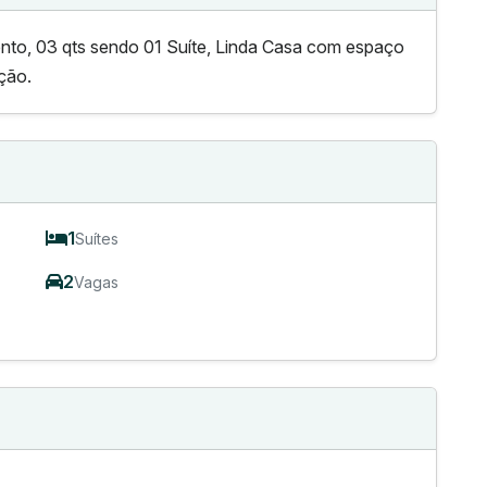
to, 03 qts sendo 01 Suíte, Linda Casa com espaço
ção.
1
Suítes
2
Vagas