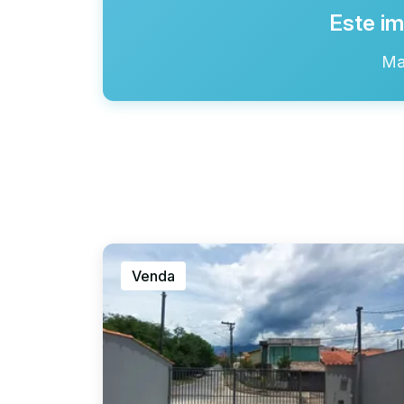
Este im
Ma
Venda