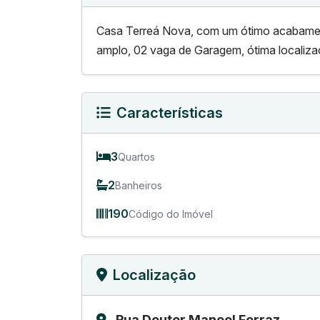
Casa Terreá Nova, com um ótimo acabamen
amplo, 02 vaga de Garagem, ótima localiza
Características
3
Quartos
2
Banheiros
190
Código do Imóvel
Localização
Rua Doutor Manoel Ferraz