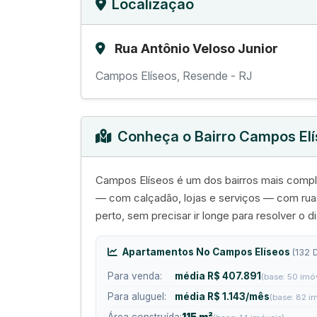
Localização
Rua Antônio Veloso Junior
Campos Elíseos, Resende - RJ
Conheça o Bairro Campos El
Campos Elíseos é um dos bairros mais compl
— com calçadão, lojas e serviços — com ruas
perto, sem precisar ir longe para resolver o di
Apartamentos No Campos Elíseos
(132 
Para venda:
média R$ 407.891
(base: 50 imó
Para aluguel:
média R$ 1.143/mês
(base: 82 i