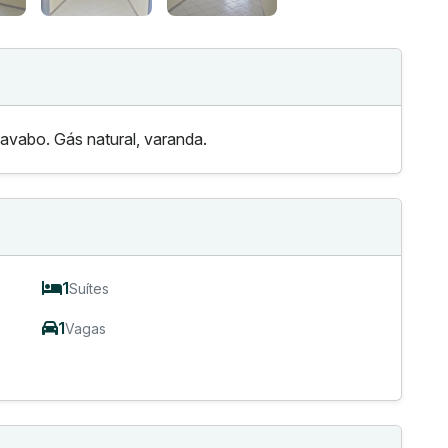
avabo. Gás natural, varanda.
1
Suítes
1
Vagas