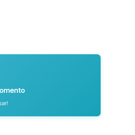
 momento
ar!