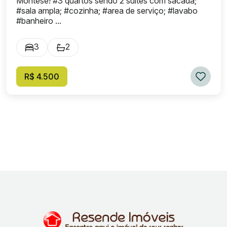
Montese! #3 quartos sendo 2 suites com sacada;
#sala ampla; #cozinha; #area de serviço; #lavabo
#banheiro ...
3
2
R$ 4.500