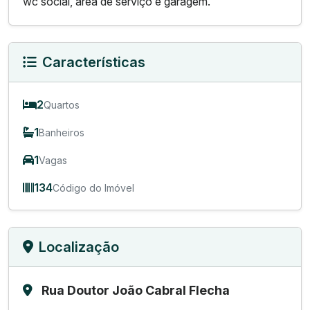
wc social, área de serviço e garagem.
Características
2
Quartos
1
Banheiros
1
Vagas
134
Código do Imóvel
Localização
Rua Doutor João Cabral Flecha