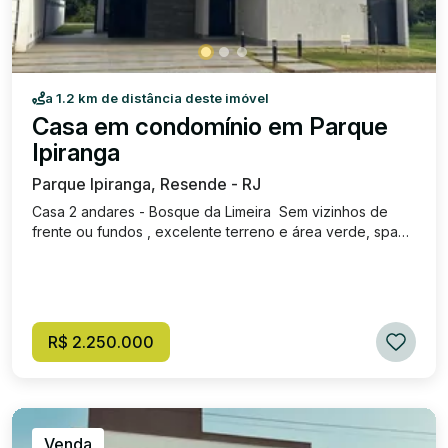
a 1.2 km de distância deste imóvel
Casa em condomínio em Parque
Ipiranga
Parque Ipiranga, Resende - RJ
Casa 2 andares - Bosque da Limeira Sem vizinhos de
frente ou fundos , excelente terreno e área verde, spa
com hidromassagem e áreas preparadas para acréscimo,
fino acabamento. 3 suítes + piscina. Área construída :
233,15m2 Área terreno: 425,25m2
R$ 2.250.000
Venda