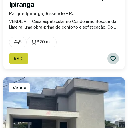
Ipiranga
Parque Ipiranga, Resende - RJ
VENDIDA Casa espetacular no Condomínio Bosque da
Limeira, uma obra-prima de conforto e sofisticação. Com
uma área construída de 320m² em um terreno de 440m²,
cada detalhe desta casa foi projetado para oferecer
5
320 m²
funcionalidade e conforto para seus moradores. O imóvel
conta com quatro suítes, sendo 3 no pavimento superior
e uma no piso térreo. Com um projeto moderno e
R$ 0
sofisticado, a ampla sala está integrada a cozinha e a
varanda gourmet. Os cinco banheiros são elegantemente
decorados. Toda a casa com acabamentos de altíssima
qualidade. A casa também oferece uma garagem
espaçosa com quatro vagas, sendo duas cobertas. Este
Venda
é um imóvel que combina perfeitamente luxo e
funcionalidade, ideal para quem deseja uma residência
exclusiva em uma localização privilegiada. O
Condomínio Bosque da Limeira oferece lazer completo,
com muita segurança em uma incrível localização. Casa
em fase final de obra.