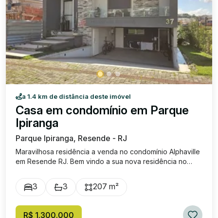
Excelente!
a 1.4 km de distância deste imóvel
Casa em condomínio em Parque
Ipiranga
Parque Ipiranga, Resende - RJ
Maravilhosa residência a venda no condomínio Alphaville
em Resende RJ. Bem vindo a sua nova residência no
Alphaville, esta casa esbanja conforto e elegância.
Fachada moderna, revestida em pedras e um lindo
3
3
207 m²
paisagismo. Esta casa foi projetada com a área gourmet
ampla, parede em pedras trazendo sofisticação e
beleza, composta por churrasqueira, cozinha planejada
R$ 1.300.000