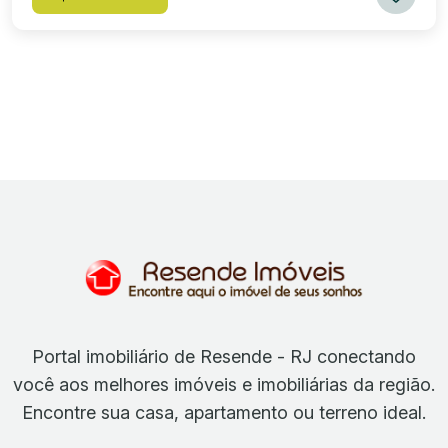
externa, área social com total privacidade e de fundos
para a área de preservação, piscina em alvenaria e em
ladrilhos, chuveirão e um banheiro externo. Na entrada
principal tem um Hall que acessa a sala de estar com um
jardim de inverno, em continuidade temos a sala de jantar
com a cozinha em conceito aberto e com planejados,
com ilha central e uma claraboia no teto trazendo
iluminação natural. Na área íntima temos três dormitórios,
sendo a suíte master com closet e sacada, todos com
armários planejados; e banheiro social. Todos as janelas
em esquadria em alumínio e persianas. No subsolo conta
com um escritório e uma lavanderia. Garagem coberta
para dois automóveis. Área do terreno de 338,33 m²,
sendo a área permeável de 67%. Área construída de
207,57 m². Excelente localização, em frente tem uma
praça e a área de cooper, próximo a área de lazer da
fase 2. Agende a sua visita!
Portal imobiliário de Resende - RJ conectando
você aos melhores imóveis e imobiliárias da região.
Encontre sua casa, apartamento ou terreno ideal.