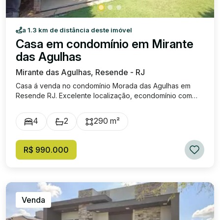
a 1.3 km de distância deste imóvel
Casa em condomínio em Mirante
das Agulhas
Mirante das Agulhas, Resende - RJ
Casa á venda no condomínio Morada das Agulhas em
Resende RJ. Excelente localização, econdomínio com
excelente infraestrutura, com salão de festas, piscina,
campo de futebol e portaria 24 h. No Primeiro pavimento
4
2
290 m²
a casa é composta por sala de estar, sala de jantar,
cozinha, área de serviço e um quarto suíte. Pavimento
superior com sala de tv, hall, três dormitórios ( sendo um
R$ 990.000
suite com Hidromassagem e closset ), os três dormitórios
tem acesso a varanda com a vista mais espetacular da
Serra da Mantiqueira, podendo contemplar um lindo por
do sol. Quintal amplo e com excelente paisagismo na
área frontal do imóvel. Área de gormet com churrasqueira
Venda
e banheiro. Quintal gramado e com uma excelente ducha.
Área do terreno 503 m² e área construída de 290 m².