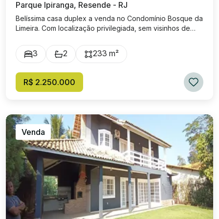
Parque Ipiranga, Resende - RJ
Belíssima casa duplex a venda no Condomínio Bosque da
Limeira. Com localização privilegiada, sem visinhos de
frente e de fundos, com a pista de cooper e o bosque,
proporcionando privacidade e conforto. Composta por
3
2
233 m²
sala ampla, cozinha integrada com a área gourmet, área
de lazer com piscina privativa e espaços projetados para
ampliação de lazer a seu gosto. Área íntima com três
R$ 2.250.000
quartos (sendo dois suítes), na suíte master temos uma
hidromassagem. Banheiros sociais no terreo e no
segundo pavimento. Instalações para ar condicionado e
energia solar com boiler elétrico. Conta com garagem
ampla para dois carros. Área do terreno de 425,25 m² e
Venda
área construída de 233,15 m². Projeto da casa
contemporânea, venha se deslumbrar! Agende sua visita!