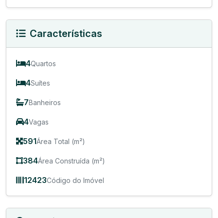
Características
4
Quartos
4
Suítes
7
Banheiros
4
Vagas
591
Área Total (m²)
384
Área Construída (m²)
12423
Código do Imóvel