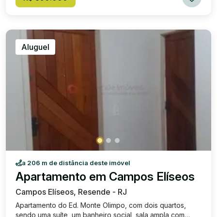
bem iluminada, com acesso à sacada espaçosa e telas
de proteção Cozinha ampla com armários Área de
serviço funcional 3 quartos, sendo 1 suíte Banheiro
canadense atendendo os outros 2 quartos 2 vagas de
garagem cobertas Localizado no 10º andar , com vista
Aluguel
panorâmica incrível da cidade! 🌆 🎯 Comodidades do
condomínio: Piscina adulto e infantil Sauna Quadra
poliesportiva e quadra de tênis Área de lazer completa
com churrasqueiras e espaço gourmet Dois salões de
festas , sendo um infantil e outro adulto Salão de jogos
Sala de estudos Brinquedoteca Home theater e cinema
Hidromassagem Ampla área verde e gramado Segurança
e portaria 24h 💎 Um imóvel completo, ideal para quem
busca conforto, sofisticação e lazer em um só lugar! 📍
Jardim Jalisco – Resende/RJ Valor de venda: R$
850.000,00 Condomínio (valor aproximado): R$ 960,00
a 206 m de distância deste imóvel
Apartamento em Campos Elíseos
Campos Elíseos, Resende - RJ
Apartamento do Ed. Monte Olimpo, com dois quartos,
sendo uma suíte, um banheiro social, sala ampla com