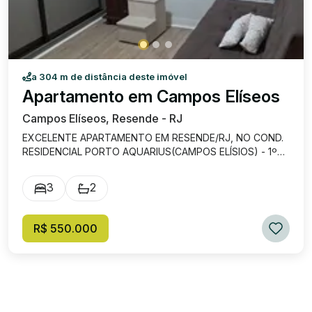
a 304 m de distância deste imóvel
Apartamento em Campos Elíseos
Campos Elíseos, Resende - RJ
EXCELENTE APARTAMENTO EM RESENDE/RJ, NO COND.
RESIDENCIAL PORTO AQUARIUS(CAMPOS ELÍSIOS) - 1º
ANDAR 3 QUARTOS, SENDO 01 SUITE; SALA,
COZINHA,ÁREA, SALÃO DE FESTAS
3
2
R$ 550.000