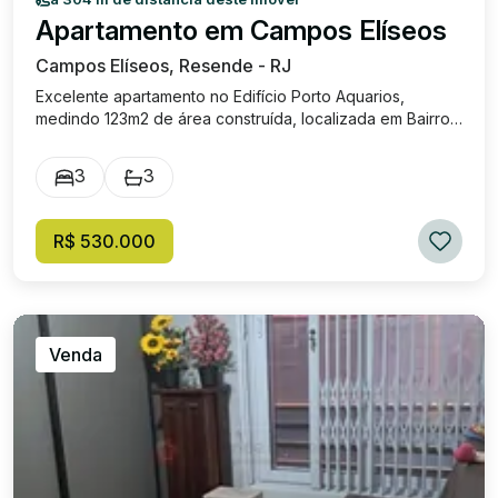
Apartamento em Campos Elíseos
Campos Elíseos, Resende - RJ
Excelente apartamento no Edifício Porto Aquarios,
medindo 123m2 de área construída, localizada em Bairro
central e familiar. Composto por três quartos ( sendo um
suíte), cozinha Planejada com cooktop, coifa, ilha,
3
3
bancada em granito e armários.área dev serviço,
dependência de empregada e banheiro. Excelente
acabamento com teto rebaixado em gessocom leds, piso
R$ 530.000
em porcelanato, apartamento todo remodelado e
decorado por arquitetos. Condomínio oferece, quadra
poliesportiva, duas piscinas, sauna, churrasqueira e salão
de festas. Portaria 24 hs. Quinto andar.
Venda