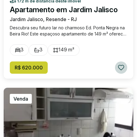
a 172 m de distância deste imóvel
Apartamento em Jardim Jalisco
Jardim Jalisco, Resende - RJ
Descubra seu futuro lar no charmoso Ed. Ponta Negra na
Beira Rio! Este espaçoso apartamento de 149 m² oferece
a combinação perfeita de espaço e conforto. Uma suíte
com closet e sacada espaçosa, com linda vista para a
3
3
149 m²
serra e para o Rio Paraíba. Dois quartos com armário
planejado e cama. Sala ampla e iluminada com varanda.
Cozinha espaçosa com copa e muitos armários.
R$ 620.000
Lavanderia funcional com muitos armários. Dependência
de serviço com banheiro. Duas vagas na garagem. O
prédio conta ainda com uma infraestrutura de lazer
completa, com salão de festas, academia completa, área
gourmet com churrasqueira, forno de pizza e muitas
Venda
mesas, piscina adulto e infantil, sauna, parquinho para as
crianças, portaria 24h. Localização ideal para quem quer
morar com conforto e praticidade, praticamente ao lado
do Resende Shopping, próximo ao Parque das Águas,
mercado, posto de gasolina, escolas e diversos
comércios.