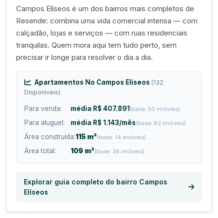
Campos Elíseos é um dos bairros mais completos de
Resende: combina uma vida comercial intensa — com
calçadão, lojas e serviços — com ruas residenciais
tranquilas. Quem mora aqui tem tudo perto, sem
precisar ir longe para resolver o dia a dia.
Apartamentos No Campos Elíseos
(132
Disponíveis)
Para venda:
média R$ 407.891
(base: 50 imóveis)
Para aluguel:
média R$ 1.143/mês
(base: 82 imóveis)
Área construída:
115 m²
(base: 14 imóveis)
Área total:
109 m²
(base: 38 imóveis)
Explorar guia completo do bairro Campos
Elíseos