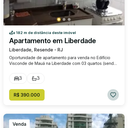
a 182 m de distância deste imóvel
Apartamento em Liberdade
Liberdade, Resende - RJ
Oportunidade de apartamento para venda no Edifício
Visconde de Mauá na Liberdade com 03 quartos (sendo
01 suíte e 01 quarto que dá para usar como escritório),
sala com sacada, banheiro social, cozinha, área de
3
3
serviço, banheiro de empregada e 01 vaga de garagem.
Condomínio oferece: Segurança, elevador, bicicletario e
01 vaga de garagem. Excelente localização, próximo de
R$ 390.000
diversos estabelecimentos comerciais! Valor de venda:
R$ 390.000,00.
Venda