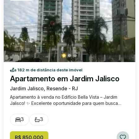
a 182 m de distância deste imóvel
Apartamento em Jardim Jalisco
Jardim Jalisco, Resende - RJ
Apartamento à venda no Edifício Bella Vista – Jardim
Jalisco! ✨ Excelente oportunidade para quem busca
conforto, lazer e uma vista deslumbrante! Localizado em
uma das melhores regiões de Resende , o Edifício Bella
3
3
Vista está próximo à Prefeitura, Fórum, escolas e diversos
comércios , oferecendo praticidade e qualidade de vida
no dia a dia. 🏡 O apartamento conta com: Sala ampla e
R$ 850.000