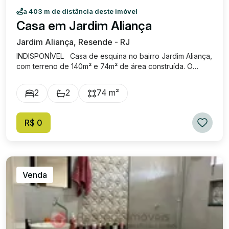
a 403 m de distância deste imóvel
Casa em Jardim Aliança
Jardim Aliança, Resende - RJ
INDISPONÍVEL Casa de esquina no bairro Jardim Aliança,
com terreno de 140m² e 74m² de área construída. O
imóvel possui dois andares, sala, cozinha, dois banheiros,
dois quartos (sendo um com varanda), além de um quintal
2
2
74 m²
espaçoso e canil. Excelente oportunidade para quem
busca conforto, boa localização e ótimo espaço externo.
R$ 0
Venda