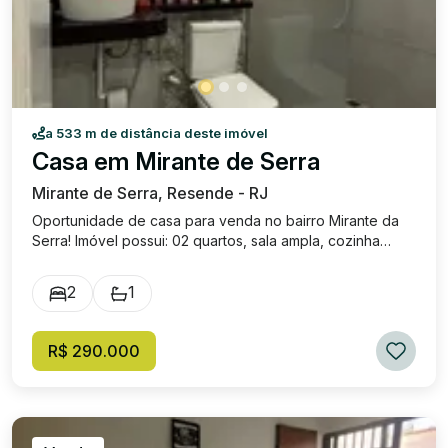
a 533 m de distância deste imóvel
Casa em Mirante de Serra
Mirante de Serra, Resende - RJ
Oportunidade de casa para venda no bairro Mirante da
Serra! Imóvel possui: 02 quartos, sala ampla, cozinha
ampla, banheiro social, área de serviço, quintal pequeno
e garagem privativa, com 158,17 m² de área total.
2
1
Excelente localização, próximo a ponto de ônibus e
diversos outros comércios. Valor de venda R$
290.000,00
R$ 290.000