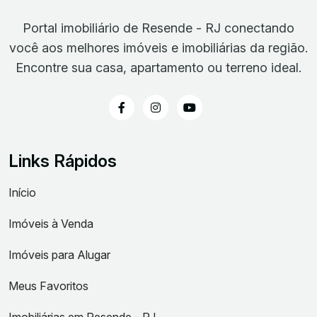
tornar o lar dos seus sonhos. Agende uma visita e
descubra tudo o que esta charmosa casa pode oferecer
Portal imobiliário de Resende - RJ conectando
para você e sua família.
você aos melhores imóveis e imobiliárias da região.
Encontre sua casa, apartamento ou terreno ideal.
Links Rápidos
Início
Imóveis à Venda
Imóveis para Alugar
Meus Favoritos
Imobiliárias em Resende - RJ