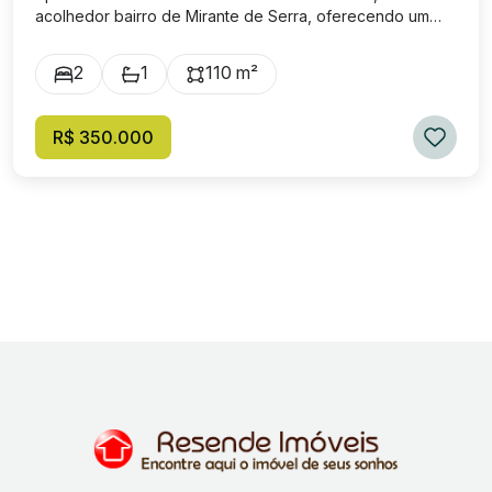
acolhedor bairro de Mirante de Serra, oferecendo um
estilo de vida confortável e conveniente. Com uma área
total de 125 m² e uma área construída de 110 m², este
2
1
110 m²
imóvel foi projetado para maximizar o espaço e o
conforto. A casa possui dois dormitórios aconchegantes,
sendo um deles uma suíte, perfeito para proporcionar
R$ 350.000
privacidade e relaxamento. Espaçosa e bem distribuída, a
sala de estar é ideal para receber amigos e familiares,
proporcionando momentos inesquecíveis. Ela possui 2
cozinhas práticas e funcionais, com espaço suficiente
para todas as suas necessidades culinárias. Além disso,
há um banheiro modernamente equipado, completo e de
fácil acesso. Para aqueles com veículos, a propriedade
oferece duas vagas de garagem, um verdadeiro luxo nos
dias de hoje com portão eletrônico. O bairro Mirante de
Serra é conhecido por sua tranquilidade e segurança,
tornando esta casa uma excelente escolha para quem
busca qualidade de vida. Esse imóvel conta ainda com
placas solares, trazendo economia para seu dia-a-dia. Ela
ficará com os móveis existentes na cozinha interna e ar
condicionado da suíte. Agende sua visita! Não perca a
oportunidade de conhecer este imóvel que poderá se