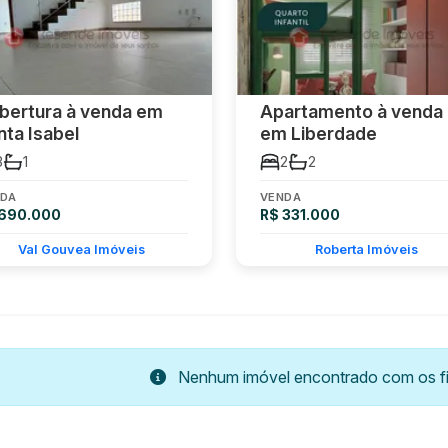
bertura à venda em
Apartamento à venda
nta Isabel
em Liberdade
3
1
2
2
DA
VENDA
 690.000
R$ 331.000
Val Gouvea Imóveis
Roberta Imóveis
Nenhum imóvel encontrado com os fil