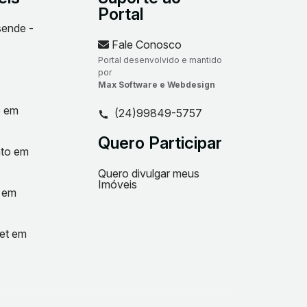
Portal
sende -
Fale Conosco
Portal desenvolvido e mantido
por
Max Software e Webdesign
o em
(24)99849-5757
Quero Participar
nto em
Quero divulgar meus
Imóveis
t em
net em