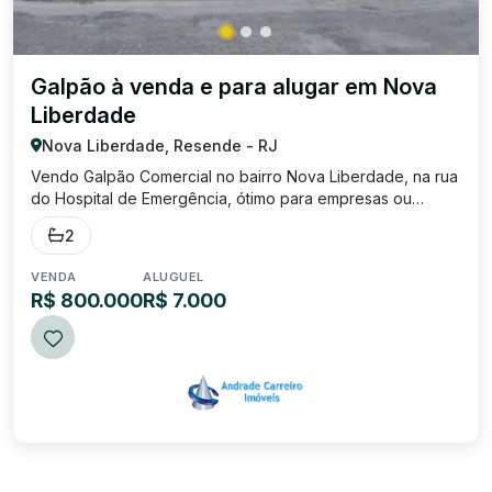
Galpão à venda e para alugar em Nova
Liberdade
Nova Liberdade, Resende - RJ
Vendo Galpão Comercial no bairro Nova Liberdade, na rua
do Hospital de Emergência, ótimo para empresas ou
igrejas, possuí uma mini cozinha e 02 banheiros. Possuí
2
405 m2
VENDA
ALUGUEL
R$ 800.000
R$ 7.000