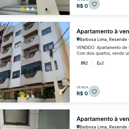
R$ 0
Apartamento à ve
Barbosa Lima, Resende 
VENDIDO Apartamento de fre
Com dois quartos, sendo um
Dois banheiros de ótimo ta
2
2
com sacada. Cozinha com mui
VENDA
R$ 0
Apartamento à ve
Barbosa Lima, Resende 