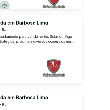
nda em Barbosa Lima
- RJ
partamento para venda no Ed. Solar do Vigo
tratégica, próxima a diversos comércios em
. O apartamento é composto por 2 quartos,
escada para os q...
nda em Barbosa Lima
- RJ