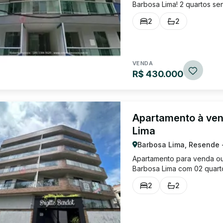
Barbosa Lima! 2 quartos se
sacada. Banheiro social. Á
2
2
Excelente localização! Edifíc
VENDA
R$ 430.000
Apartamento à ven
Lima
Barbosa Lima, Resende 
Apartamento para venda ou 
Barbosa Lima com 02 quarto
com armário planejado, áre
2
2
planejados e 01 vaga de ga