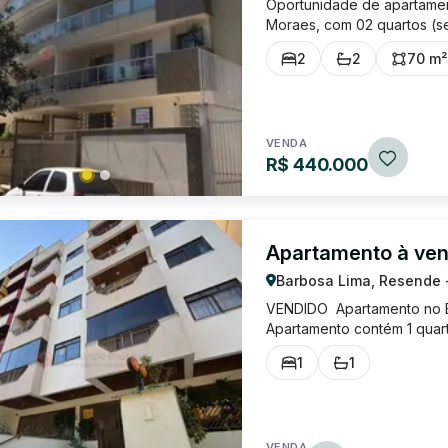
Oportunidade de apartament
Moraes, com 02 quartos (se
armários, área de serviço 
2
2
70 m²
garagem. Excelente localiza
VENDA
R$ 440.000
Apartamento à ve
Barbosa Lima, Resende 
VENDIDO Apartamento no Ed
Apartamento contém 1 quart
área de de serviço. Uma v
1
1
próximo ao Resende Shoppin
VENDA