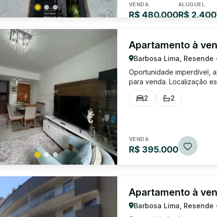
VENDA
ALUGUEL
R$ 480.000
R$ 2.400
Apartamento à ve
Barbosa Lima, Resende 
Oportunidade imperdível, a
para venda. Localização es
geral, academias e escolas
2
2
sendo 2 suítes, 1 corredor, 
VENDA
R$ 395.000
Apartamento à ve
Barbosa Lima, Resende 