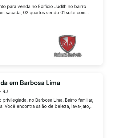
o para venda no Edifício Judith no bairro
om sacada, 02 quartos sendo 01 suíte com
da, cozinha com armários planejados, área de
01 vaga de garage...
nda em Barbosa Lima
- RJ
privilegiada, no Barbosa Lima, Bairro familiar,
lha. Você encontra salão de beleza, lava-jato,
a. Apartamento novo, composto por três quartos
a...