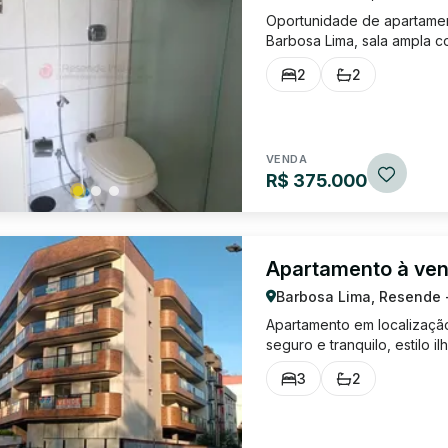
Oportunidade de apartament
Barbosa Lima, sala ampla c
armários planejados e saca
2
2
serviço, banheiro social e 
VENDA
R$ 375.000
Apartamento à ve
Barbosa Lima, Resende 
Apartamento em localização 
seguro e tranquilo, estilo i
academia, clinicas, padari
3
2
(sendo um suíte) com sacad