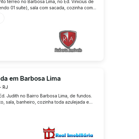
o térreo no Barbosa Lima, no Ed. Vinicius de
ndo 01 suíte), sala com sacada, cozinha com
com armários, banheiro social e 01 vaga de
ção. Valor de...
nda em Barbosa Lima
- RJ
. Judith no Bairro Barbosa Lima, de fundos.
o, sala, banheiro, cozinha toda azulejada e
aga de garagem. Localização excelente,
g, em rua tranquil...