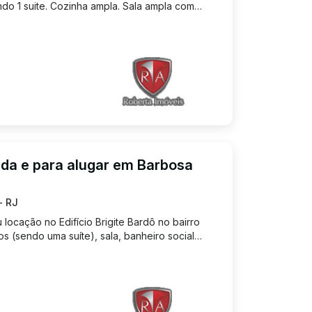
ndo 1 suite. Cozinha ampla. Sala ampla com
rea de serviço. 1 Vaga de garagem coberta,
io com portaria eletr...
da e para alugar em Barbosa
- RJ
locação no Edifício Brigite Bardô no bairro
s (sendo uma suíte), sala, banheiro social
a de serviço, cozinha com armários
ragem. Prédio de 4 andar...