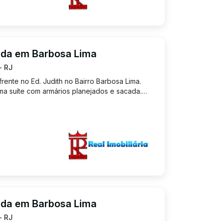
nda em Barbosa Lima
- RJ
nte no Ed. Judith no Bairro Barbosa Lima.
a suíte com armários planejados e sacada.
manho com armários planejados. Sala ampla
tos armários, to...
nda em Barbosa Lima
- RJ