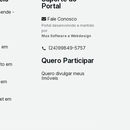
Portal
sende -
Fale Conosco
Portal desenvolvido e mantido
por
Max Software e Webdesign
o em
(24)99849-5757
Quero Participar
nto em
Quero divulgar meus
Imóveis
t em
net em