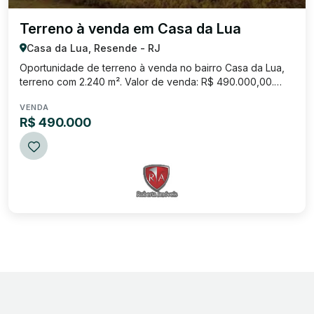
Terreno à venda em Casa da Lua
Casa da Lua, Resende - RJ
Oportunidade de terreno à venda no bairro Casa da Lua,
terreno com 2.240 m². Valor de venda: R$ 490.000,00.
Entre em contato conosco através dos telefones: (24)
VENDA
3384-5629 / 99919-3394 / 98133-3414 (WhatsApp).
R$ 490.000