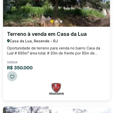
Terreno à venda em Casa da Lua
Casa da Lua, Resende - RJ
Oportunidade de terreno para venda no bairro Casa da
Lua! # 895m² área total. # 20m de frente por 85m de
lateral. # Terreno plano. Valor: R$ 350.000,00 Excelente
VENDA
localização, próximo de diversos estabelecimentos
R$ 350.000
comerciais e localizado em um dos me...