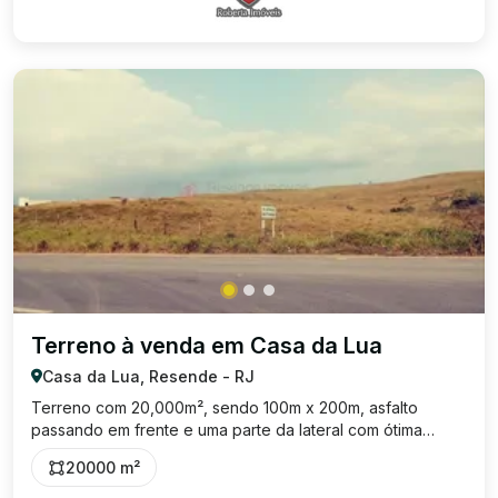
Terreno à venda em Casa da Lua
Casa da Lua, Resende - RJ
Terreno com 20,000m², sendo 100m x 200m, asfalto
passando em frente e uma parte da lateral com ótima
topografia e localização. Excelente para empreendimento,
20000 m²
condomínio, loteamento, galpão, etc. Analisa proposta