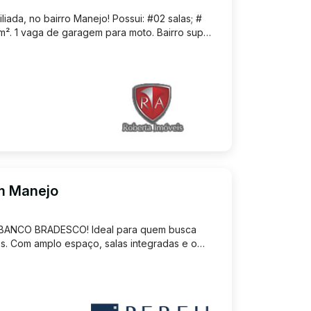
iada, no bairro Manejo! Possui: #02 salas; #
m². 1 vaga de garagem para moto. Bairro super
estabelecimentos comerciais.
em Manejo
ANCO BRADESCO! Ideal para quem busca
cos. Com amplo espaço, salas integradas e o
 no coração do Manejo! A loja tem 375 m2 de
m de mais 375m².