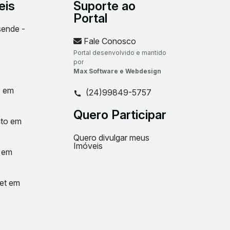
eis
Suporte ao
Portal
sende -
Fale Conosco
Portal desenvolvido e mantido
por
Max Software e Webdesign
o em
(24)99849-5757
Quero Participar
nto em
Quero divulgar meus
Imóveis
t em
net em