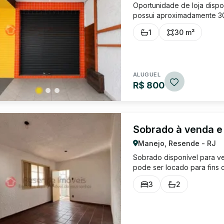
Oportunidade de loja dispo
possui aproximadamente 30m
frente ao estabelecimento; 
1
30 m²
Tenente Coronel Adalberto
ALUGUEL
R$ 800
Sobrado à venda e
Manejo, Resende - RJ
Sobrado disponível para ve
pode ser locado para fins c
ambientes que podem ser ut
3
2
escritórios; 2 Ambientes par