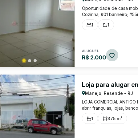
Oportunidade de casa mobil
Cozinha; #01 banheiro; #55
bem localizado, próximo a 
1
1
ALUGUEL
R$ 2.000
Loja para alugar 
Manejo, Resende - RJ
LOJA COMERCIAL ANTIGO B
abrir franquias, lojas, ban
melhor é a sua localização
1
375 m²
uso + subsolo com garage