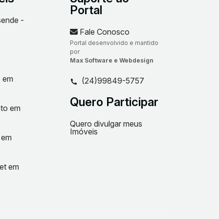
Portal
sende -
Fale Conosco
Portal desenvolvido e mantido
por
Max Software e Webdesign
o em
(24)99849-5757
Quero Participar
nto em
Quero divulgar meus
Imóveis
t em
net em