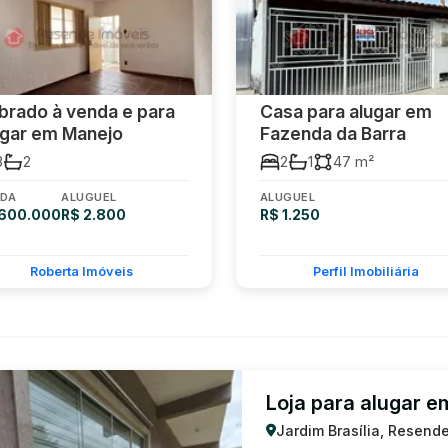
brado à venda e para
Casa para alugar em
ugar em Manejo
Fazenda da Barra
3
2
2
1
47 m²
DA
ALUGUEL
ALUGUEL
 600.000
R$ 2.800
R$ 1.250
Roberta Imóveis
Perfil Imobiliária
Loja para alugar e
Jardim Brasília, Resende