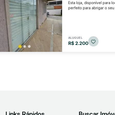
Esta loja, disponível para 
perfeito para abrigar o se
cada loja ( podendo alugar
layout que favorece diferen
ALUGUEL
R$ 2.200
Links Rápidos
Buscar Imóv