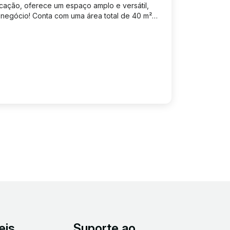
locação, oferece um espaço amplo e versátil,
u negócio! Conta com uma área total de 40 m²
 juntas ou separadas), o imóvel possui um
tes tipos de...
eis
Suporte ao