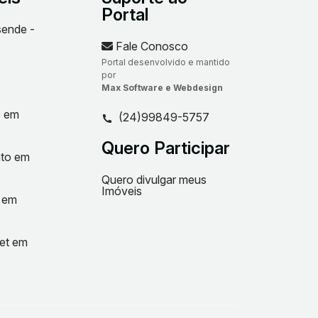
Portal
sende -
Fale Conosco
Portal desenvolvido e mantido
por
Max Software e Webdesign
o em
(24)99849-5757
Quero Participar
nto em
Quero divulgar meus
Imóveis
t em
net em