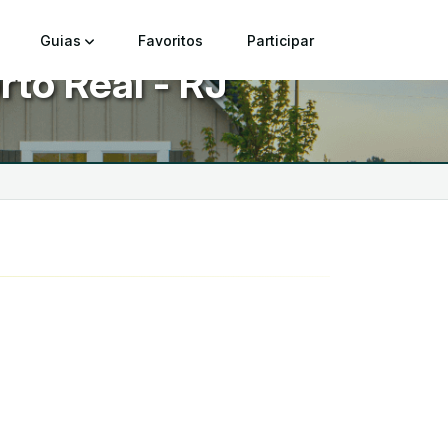
Guias
Favoritos
Participar
to Real - RJ