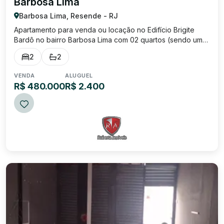
Barbosa Lima
Barbosa Lima, Resende - RJ
Apartamento para venda ou locação no Edifício Brigite
Bardô no bairro Barbosa Lima com 02 quartos (sendo uma
suíte), sala, banheiro social com armário planejado, área
2
2
de serviço, cozinha com armários planejados e 01 vaga de
garagem. Prédio de 4 andar...
VENDA
ALUGUEL
R$ 480.000
R$ 2.400