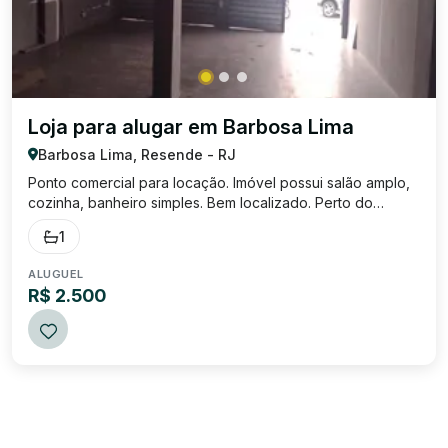
Loja para alugar em Barbosa Lima
Barbosa Lima, Resende - RJ
Ponto comercial para locação. Imóvel possui salão amplo,
cozinha, banheiro simples. Bem localizado. Perto do
comércio geral do bairro, postos de gasolina, escola,
1
shopping. Taxa: luz, água, IPTU e taxa de incêndio.
ALUGUEL
R$ 2.500