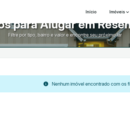
Início
Imóveis
ôs para Alugar em Resen
Filtre por tipo, bairro e valor e encontre seu próximo lar
Nenhum imóvel encontrado com os fil