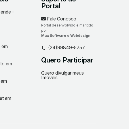
Portal
sende -
Fale Conosco
Portal desenvolvido e mantido
por
Max Software e Webdesign
o em
(24)99849-5757
Quero Participar
nto em
Quero divulgar meus
Imóveis
t em
net em