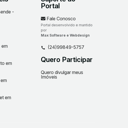
Portal
sende -
Fale Conosco
Portal desenvolvido e mantido
por
Max Software e Webdesign
o em
(24)99849-5757
Quero Participar
nto em
Quero divulgar meus
Imóveis
t em
net em