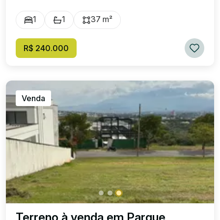
1
1
37 m²
R$ 240.000
Venda
Terreno à venda em Parque