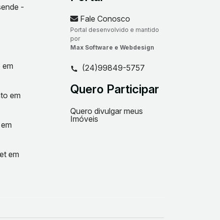
sende -
Fale Conosco
Portal desenvolvido e mantido
por
Max Software e Webdesign
o em
(24)99849-5757
Quero Participar
nto em
Quero divulgar meus
Imóveis
t em
net em