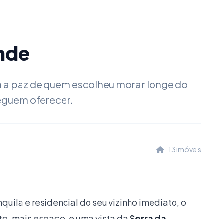
ende
m a paz de quem escolheu morar longe do
seguem oferecer.
13 imóveis
quila e residencial do seu vizinho imediato, o
to, mais espaço, e uma vista da
Serra da