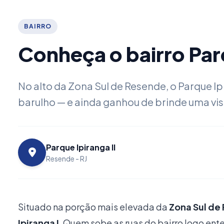
BAIRRO
Conheça o bairro Par
No alto da Zona Sul de Resende, o Parque 
barulho — e ainda ganhou de brinde uma vi
Parque Ipiranga II
Resende - RJ
Situado na porção mais elevada da
Zona Sul de
Ipiranga I
. Quem sobe as ruas do bairro logo ent