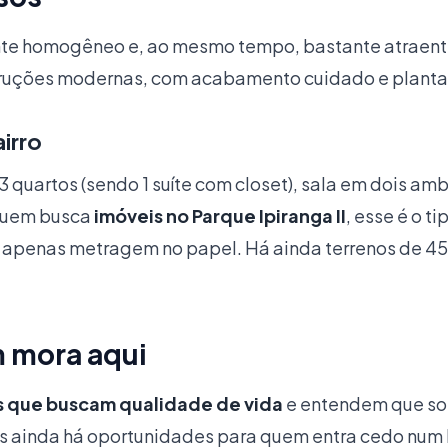
stante homogêneo e, ao mesmo tempo, bastante atraent
ruções modernas, com acabamento cuidado e planta
irro
3 quartos (sendo 1 suíte com closet), sala em dois am
 quem busca
imóveis no Parque Ipiranga II
, esse é o 
o apenas metragem no papel. Há ainda terrenos de 45
m mora aqui
as que buscam qualidade de vida
e entendem que sos
s ainda há oportunidades para quem entra cedo num b