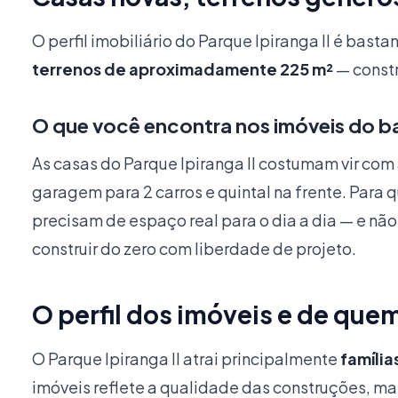
O perfil imobiliário do Parque Ipiranga II é ba
terrenos de aproximadamente 225 m²
— const
O que você encontra nos imóveis do ba
As casas do Parque Ipiranga II costumam vir com 
garagem para 2 carros e quintal na frente. Para
precisam de espaço real para o dia a dia — e nã
construir do zero com liberdade de projeto.
O perfil dos imóveis e de que
O Parque Ipiranga II atrai principalmente
famíli
imóveis reflete a qualidade das construções, ma