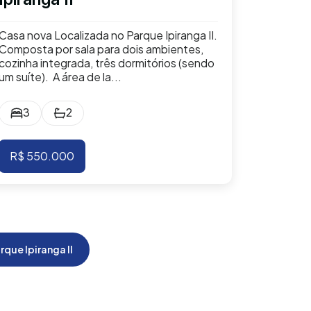
Casa nova Localizada no Parque Ipiranga II.
Composta por sala para dois ambientes,
cozinha integrada, três dormitórios (sendo
um suíte). A área de la...
3
2
R$ 550.000
que Ipiranga II