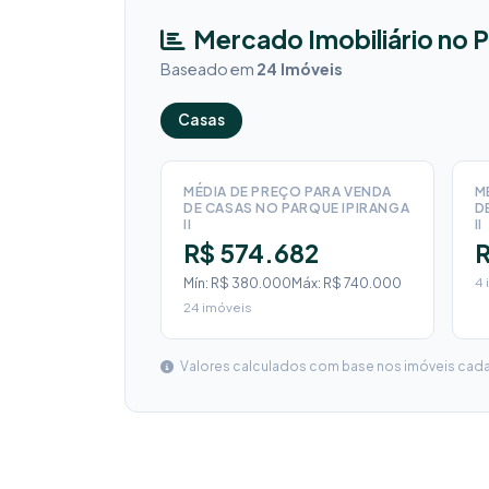
Mercado Imobiliário no P
Baseado em
24 Imóveis
Casas
MÉDIA DE PREÇO PARA VENDA
M
DE CASAS NO PARQUE IPIRANGA
D
II
II
R$ 574.682
R
Mín: R$ 380.000
Máx: R$ 740.000
4 
24 imóveis
Valores calculados com base nos imóveis cadas