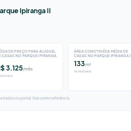
arque Ipiranga II
ÉDIA DE PREÇO PARA ALUGUEL
ÁREA CONSTRUÍDA MÉDIA DE
E CASAS NO PARQUE IPIRANGA
CASAS NO PARQUE IPIRANGA I
133
m²
$ 3.125
/mês
16 imóveis
imóveis
trados no portal. Use como referência.