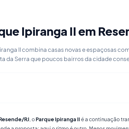
que Ipiranga II em Res
Ipiranga II combina casas novas e espaçosas co
sta da Serra que poucos bairros da cidade con
 Resende/RJ
, o
Parque Ipiranga II
é a continuação tran
ende a proposta: aqui o ritmo é outro. Menos movimen